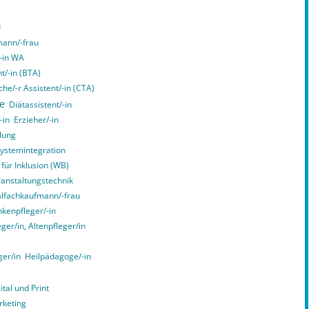
u
ann/-frau
/-in WA
t/-in (BTA)
he/-r Assistent/-in (CTA)
ce
Diätassistent/-in
-in
Erzieher/-in
lung
Systemintegration
 für Inklusion (WB)
ranstaltungstechnik
alfachkaufmann/-frau
kenpfleger/-in
er/in, Altenpfleger/in
ger/in
Heilpädagoge/-in
tal und Print
rketing