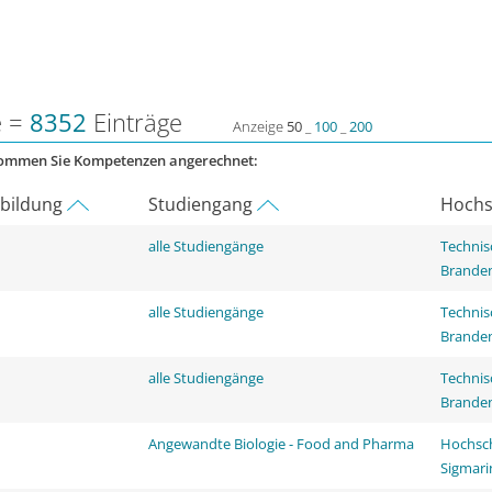
e =
8352
Einträge
Anzeige
50
_
100
_
200
kommen Sie Kompetenzen angerechnet:
rbildung
Studiengang
Hochs
alle Studiengänge
Technis
Brande
alle Studiengänge
Technis
Brande
alle Studiengänge
Technis
Brande
Angewandte Biologie - Food and Pharma
Hochsch
Sigmar