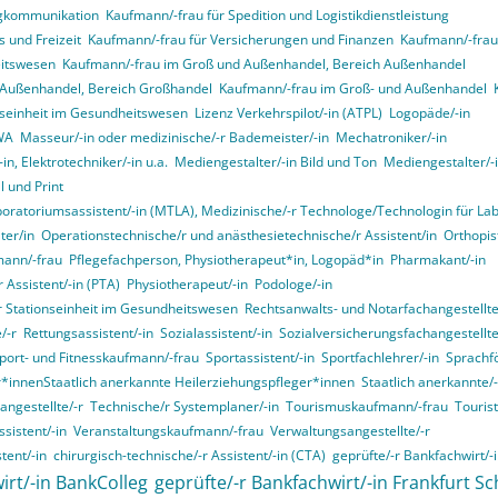
ngkommunikation
Kaufmann/-frau für Spedition und Logistikdienstleistung
 und Freizeit
Kaufmann/-frau für Versicherungen und Finanzen
Kaufmann/-frau 
itswesen
Kaufmann/-frau im Groß und Außenhandel, Bereich Außenhandel
 Außenhandel, Bereich Großhandel
Kaufmann/-frau im Groß- und Außenhandel
onseinheit im Gesundheitswesen
Lizenz Verkehrspilot/-in (ATPL)
Logopäde/-in
VWA
Masseur/-in oder medizinische/-r Bademeister/-in
Mechatroniker/-in
in, Elektrotechniker/-in u.a.
Mediengestalter/-in Bild und Ton
Mediengestalter/-i
 und Print
boratoriumsassistent/-in (MTLA), Medizinische/-r Technologe/Technologin für La
ter/in
Operationstechnische/r und anästhesietechnische/r Assistent/in
Orthopist
mann/-frau
Pflegefachperson, Physiotherapeut*in, Logopäd*in
Pharmakant/-in
 Assistent/-in (PTA)
Physiotherapeut/-in
Podologe/-in
er Stationseinheit im Gesundheitswesen
Rechtsanwalts- und Notarfachangestellte
/-r
Rettungsassistent/-in
Sozialassistent/-in
Sozialversicherungsfachangestellte
port- und Fitnesskaufmann/-frau
Sportassistent/-in
Sportfachlehrer/-in
Sprachf
r*innenStaatlich anerkannte Heilerziehungspfleger*innen
Staatlich anerkannte/-
angestellte/-r
Technische/r Systemplaner/-in
Tourismuskaufmann/-frau
Touris
sistent/-in
Veranstaltungskaufmann/-frau
Verwaltungsangestellte/-r
tent/-in
chirurgisch-technische/-r Assistent/-in (CTA)
geprüfte/-r Bankfachwirt/-
irt/-in BankColleg
geprüfte/-r Bankfachwirt/-in Frankfurt Sc