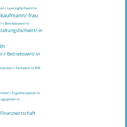
e/-r Leasingfachwirt/-in
chkaufmann/-frau
-r Betriebswirt/-in
taltungsfachwirt/-in
in
/-r Betriebswirt/-in
hnische/-r Fachwirt/-in IHK
annte/-r Ergotherapeut/-in
 Logopäde/-in
n Finanzwirtschaft