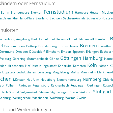
ländern oder Fernstudium
Fernstudium
Berlin
Brandenburg
Bremen
Hamburg
Hessen
Meckle
stfalen
Rheinland-Pfalz
Saarland
Sachsen
Sachsen-Anhalt
Schleswig-Holstein
hulorten
B
haffenburg
Augsburg
Bad Honnef
Bad Liebenzell
Bad Reichenhall
Bamberg
Bremen
ld
Bochum
Bonn
Bottrop
Brandenburg
Braunschweig
Clausthal-
Dortmund
Dresden
Düsseldorf
Elmshorn
Emden
Eppstein
Erlangen
Eschbor
Göttingen
Hamburg
Freiburg
Garching
Gummersbach
Görlitz
Hame
Köln
eden
Hildesheim
Hof
Idstein
Ingolstadt
Karlsruhe
Kempten
Köthen
Kü
n
Lippstadt
Ludwigshafen
Lüneburg
Magdeburg
Mainz
Mannheim
Marktneuk
chen
Nürnberg
Münster
Neu-Ulm
Neubiberg
Neubrandenburg
Oldenb
adt
Pulheim
Ratingen
Regensburg
Reichenbach
Reutlingen
Riedlingen
Rostoc
Stuttgart
äbisch Gmünd
Seligenstadt
Siegen
Sigmaringen
Stade
Steinfurt
ßenburg
Wernigerode
Wiesbaden
Wolfsburg
Worms
Zwickau
ort- und Weiterbildungen