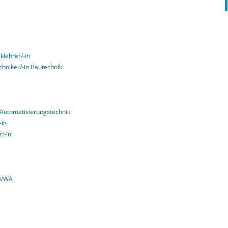
klehrer/-in
echniker/-in Bautechnik
g Automatisierungstechnik
-in
t/-in
 VWA