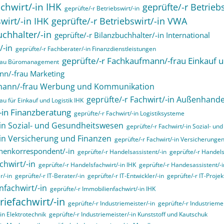
chwirt/-in IHK
geprüfte/-r Betrieb
geprüfte/-r Betriebswirt/-in
wirt/-in IHK
geprüfte/-r Betriebswirt/-in VWA
uchhalter/-in
geprüfte/-r Bilanzbuchhalter/-in International
/-in
geprüfte/-r Fachberater/-in Finanzdienstleistungen
geprüfte/-r Fachkaufmann/-frau Einkauf u
frau Büromanagement
nn/-frau Marketing
fmann/-frau Werbung und Kommunikation
geprüfte/-r Fachwirt/-in Außenhande
u für Einkauf und Logistik IHK
/-in Finanzberatung
geprüfte/-r Fachwirt/-in Logistiksysteme
-in Sozial- und Gesundheitswesen
geprüfte/-r Fachwirt/-in Sozial- u
-in Versicherung und Finanzen
geprüfte/-r Fachwirt/-in Versicherunge
henkorrespondent/-in
geprüfte/-r Handelsassistent/-in
geprüfte/-r Handels
chwirt/-in
geprüfte/-r Handelsfachwirt/-in IHK
geprüfte/-r Handesassistent/-i
r/-in
geprüfte/-r IT-Berater/-in
geprüfte/-r IT-Entwickler/-in
geprüfte/-r IT-Projekt
nfachwirt/-in
geprüfte/-r Immobilienfachwirt/-in IHK
riefachwirt/-in
geprüfte/-r Industriemeister/-in
geprüfte/-r Industrieme
in Elektrotechnik
geprüfte/-r Industriemeister/-in Kunststoff und Kautschuk