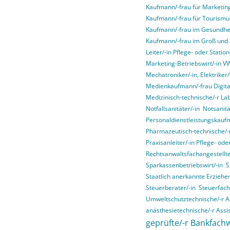
Kaufmann/-frau für Marketi
Kaufmann/-frau für Tourismus
Kaufmann/-frau im Gesundhe
Kaufmann/-frau im Groß und
Leiter/-in Pflege- oder Stati
Marketing-Betriebswirt/-in 
Mechatroniker/-in, Elektriker/-
Medienkaufmann/-frau Digital
Medizinisch-technische/-r La
Notfallsanitäter/-in
Notsanitä
Personaldienstleistungskauf
Pharmazeutisch-technische/-r
Praxisanleiter/-in Pflege- od
Rechtsanwaltsfachangestellte
Sparkassenbetriebswirt/-in
S
Staatlich anerkannte Erziehe
Steuerberater/-in
Steuerfach
Umweltschutztechnische/-r As
anästhesietechnische/-r Assis
geprüfte/-r Bankfachw