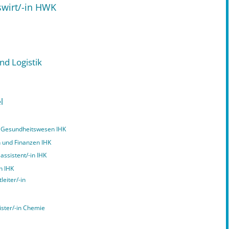
swirt/-in HWK
nd Logistik
l
nd Gesundheitswesen IHK
n und Finanzen IHK
assistent/-in IHK
n IHK
leiter/-in
ister/-in Chemie