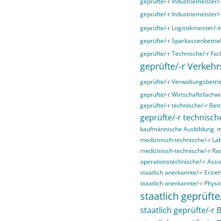
geprüfte/-r Industriemeister/
geprüfte/-r Industriemeister/
geprüfte/-r Logistikmeister/-i
geprüfte/-r Sparkassenbetrieb
geprüfte/-r Technische/-r Fac
geprüfte/-r Verkehr
geprüfte/-r Verwaltungsbetri
geprüfte/-r Wirtschaftsfachwir
geprüfte/-r technische/-r Bet
geprüfte/-r technische
kaufmännische Ausbildung
m
medizinisch-technische/-r La
medizinisch-technische/-r Ra
operationstechnische/-r Assis
staatlich anerkannte/-r Erzieh
staatlich anerkannte/-r Physi
staatlich geprüfte
staatlich geprüfte/-r B