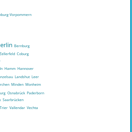
nburg-Vorpommern
erlin
Bernburg
Zellerfeld
Coburg
n
ln
Hamm
Hannover
nzelsau
Landshut
Leer
irchen
Minden
Monheim
urg
Osnabrück
Paderborn
k
Saarbrücken
Trier
Vallendar
Vechta