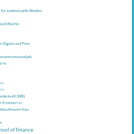
für audiovisuelle Medien
Koch/Köchin
n Digital und Print
boratoriumsanalytik
/-in
/-r
/-r
örderkraft (WB)
r Erzieher/-in
tikkaufmann/-frau
in
hool of Finance