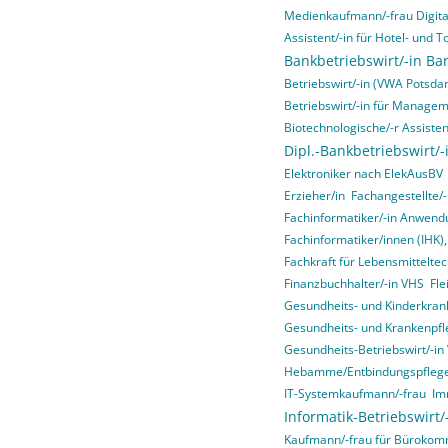
Medienkaufmann/-frau Digital
Assistent/-in für Hotel- un
Bankbetriebswirt/-in Ba
Betriebswirt/-in (VWA Potsda
Betriebswirt/-in für Manage
Biotechnologische/-r Assisten
Dipl.-Bankbetriebswirt/-
Elektroniker nach ElekAusBV
Erzieher/in
Fachangestellte/-
Fachinformatiker/-in Anwend
Fachinformatiker/innen (IHK)
Fachkraft für Lebensmitteltec
Finanzbuchhalter/-in VHS
Fle
Gesundheits- und Kinderkrank
Gesundheits- und Krankenpfl
Gesundheits-Betriebswirt/-i
Hebamme/Entbindungspfleg
IT-Systemkaufmann/-frau
Im
Informatik-Betriebswirt
Kaufmann/-frau für Bürokom