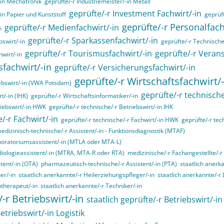
-in Mechatronik
geprüfte/-r Industriemeister/-in Metall
geprüfte/-r Investment Fachwirt/-in
-in Papier und Kunststoff
geprüft
geprüfte/-r Personalfa
geprüfte/-r Medienfachwirt/-in
n
geprüfte/-r Sparkassenfachwirt/-in
swirt/-in
geprüfte/-r Technische/
geprüfte/-r Tourismusfachwirt/-in
geprüfte/-r Verans
hwirt/-in
sfachwirt/-in
geprüfte/-r Versicherungsfachwirt/-in
geprüfte/-r Wirtschaftsfachwirt/-
ebswirt/-in (VWA Potsdam)
geprüfte/-r technische
t/-in (IHK)
geprüfte/-r Wirtschaftsinformatiker/-in
riebswirt/-in HWK
geprüfte/-r technische/-r Betriebswirt/-in IHK
/-r Fachwirt/-in
geprüfte/-r technische/-r Fachwirt/-in HWK
geprüfte/-r tec
edizinisch-technische/-r Assistent/-in - Funktionsdiagnostik (MTAF)
boratoriumsassistent/-in (MTLA oder MTA-L)
diologieassistent/-in (MTRA, MTA-R oder RTA)
medizinische/-r Fachangestellte/-r
tent/-in (OTA)
pharmazeutisch-technische/-r Assistent/-in (PTA)
staatlich anerk
er/-in
staatlich anerkannte/-r Heilerziehungspfleger/-in
staatlich anerkannte/-r
otherapeut/-in
staatlich anerkannte/-r Techniker/-in
/-r Betriebswirt/-in
staatlich geprüfte/-r Betriebswirt/-i
etriebswirt/-in Logistik