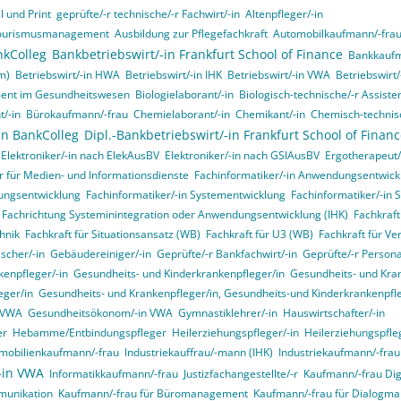
 und Print
geprüfte/-r technische/-r Fachwirt/-in
Altenpfleger/-in
d Tourismusmanagement
Ausbildung zur Pflegefachkraft
Automobilkaufmann/-fra
nkColleg
Bankbetriebswirt/-in Frankfurt School of Finance
Bankkaufm
m)
Betriebswirt/-in HWA
Betriebswirt/-in IHK
Betriebswirt/-in VWA
Betriebswirt
ment im Gesundheitswesen
Biologielaborant/-in
Biologisch-technische/-r Assisten
t/-in
Bürokaufmann/-frau
Chemielaborant/-in
Chemikant/-in
Chemisch-technisc
in BankColleg
Dipl.-Bankbetriebswirt/-in Frankfurt School of Finan
Elektroniker/-in nach ElekAusBV
Elektroniker/-in nach GSIAusBV
Ergotherapeut/
r für Medien- und Informationsdienste
Fachinformatiker/-in Anwendungsentwick
ungsentwicklung
Fachinformatiker/-in Systementwicklung
Fachinformatiker/-in 
, Fachrichtung Systeminintegration oder Anwendungsentwicklung (IHK)
Fachkraft
hnik
Fachkraft für Situationsansatz (WB)
Fachkraft für U3 (WB)
Fachkraft für Ve
ischer/-in
Gebäudereiniger/-in
Geprüfte/-r Bankfachwirt/-in
Geprüfte/-r Person
enpfleger/-in
Gesundheits- und Kinderkrankenpfleger/in
Gesundheits- und Kran
eger/in
Gesundheits- und Krankenpfleger/in, Gesundheits-und Kinderkrankenpfleg
n VWA
Gesundheitsökonom/-in VWA
Gymnastiklehrer/-in
Hauswirtschafter/-in
er
Hebamme/Entbindungspfleger
Heilerziehungspfleger/-in
Heilerziehungspfle
mobilienkaufmann/-frau
Industriekauffrau/-mann (IHK)
Industriekaufmann/-frau
/-in VWA
Informatikkaufmann/-frau
Justizfachangestellte/-r
Kaufmann/-frau Digi
munikation
Kaufmann/-frau für Büromanagement
Kaufmann/-frau für Dialogma