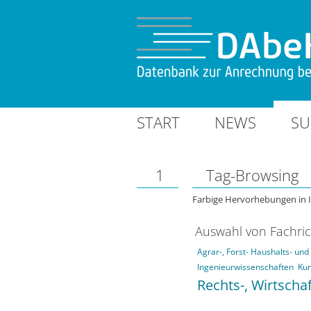
START
NEWS
SU
1
Tag-Browsing
Farbige Hervorhebungen in 
Auswahl von Fachri
Agrar-, Forst- Haushalts- un
Ingenieurwissenschaften
Kun
Rechts-, Wirtscha