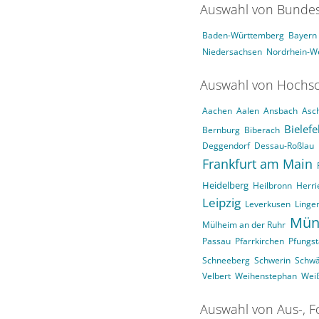
Auswahl von Bundes
Baden-Württemberg
Bayern
Niedersachsen
Nordrhein-We
Auswahl von Hochsc
Aachen
Aalen
Ansbach
Asc
Bielefe
Bernburg
Biberach
Deggendorf
Dessau-Roßlau
Frankfurt am Main
Heidelberg
Heilbronn
Herri
Leipzig
Leverkusen
Linge
Mün
Mülheim an der Ruhr
Passau
Pfarrkirchen
Pfungst
Schneeberg
Schwerin
Schw
Velbert
Weihenstephan
Wei
Auswahl von Aus-, F