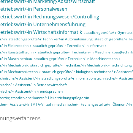
Betriebswirt/-in Marketing/Absatzwirtschaft
 Betriebswirt/-in Personalwesen
 Betriebswirt/-in Rechnungswesen/Controlling
 Betriebswirt/-in Unternehmensführung
Betriebswirt/-in Wirtschaftsinformatik
staatlich geprüfte/-r Gymnasti
r/-in
staatlich geprüfte/-r Techniker/-in Automatisierung
staatlich geprüfte/-r T
r/-in Elektrotechnik
staatlich geprüfte/-r Techniker/-in Informatik
r/-in Kunststofftechnik
staatlich geprüfte/-r Techniker/-in Maschinen(bau)technik
ker/-in Maschinenbau
staatlich geprüfte/-r Techniker/-in Maschinentechnik
er/-in Mechatronik
staatlich geprüfte/-r Techniker/-in Mechatronik - Fachrichtun
er/-in Mechatroniktechnik
staatlich geprüfte/-r biologisch-technische/-r Assistent/
echnische/-r Assistent/-in
staatlich geprüfte/-r informationstechnische/-r Assisten
nische/-r Assistent/-in Betriebswirtschaft
nnische/-r Assistent/-in Fremdsprachen
her/in; staatlich anerkannte/r Heilerziehungspfleger/in
he/-r Assistent/-in (MTA-V)
zahnmedizinische/-r Fachangestellte/-r
Ökonom/-in
nungsverfahrens