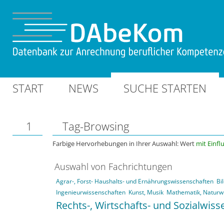
START
NEWS
SUCHE STARTEN
1
Tag-Browsing
Farbige Hervorhebungen in Ihrer Auswahl: Wert
mit Einfl
Auswahl von Fachrichtungen
Agrar-, Forst- Haushalts- und Ernährungswissenschaften
Bi
Ingenieurwissenschaften
Kunst, Musik
Mathematik, Naturw
Rechts-, Wirtschafts- und Sozialwis