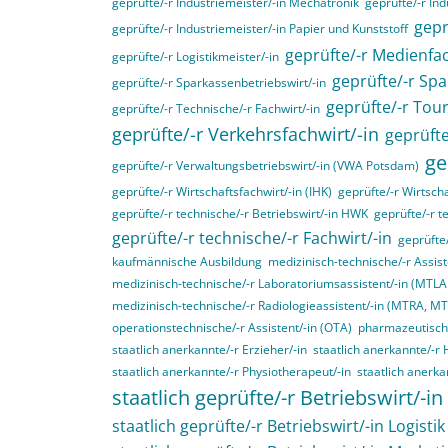
geprüfte/-r Industriemeister/-in Mechatronik
geprüfte/-r Ind
gepr
geprüfte/-r Industriemeister/-in Papier und Kunststoff
geprüfte/-r Medienfac
geprüfte/-r Logistikmeister/-in
geprüfte/-r Spa
geprüfte/-r Sparkassenbetriebswirt/-in
geprüfte/-r Tou
geprüfte/-r Technische/-r Fachwirt/-in
geprüfte/-r Verkehrsfachwirt/-in
geprüfte
ge
geprüfte/-r Verwaltungsbetriebswirt/-in (VWA Potsdam)
geprüfte/-r Wirtschaftsfachwirt/-in (IHK)
geprüfte/-r Wirtscha
geprüfte/-r technische/-r Betriebswirt/-in HWK
geprüfte/-r t
geprüfte/-r technische/-r Fachwirt/-in
geprüfte
kaufmännische Ausbildung
medizinisch-technische/-r Assist
medizinisch-technische/-r Laboratoriumsassistent/-in (MTL
medizinisch-technische/-r Radiologieassistent/-in (MTRA, M
operationstechnische/-r Assistent/-in (OTA)
pharmazeutisch-
staatlich anerkannte/-r Erzieher/-in
staatlich anerkannte/-r 
staatlich anerkannte/-r Physiotherapeut/-in
staatlich anerka
staatlich geprüfte/-r Betriebswirt/-in
staatlich geprüfte/-r Betriebswirt/-in Logistik