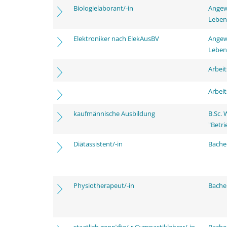
Biologielaborant/-in
Angew
Leben
Elektroniker nach ElekAusBV
Angew
Leben
Arbei
Arbei
kaufmännische Ausbildung
B.Sc.
"Betri
Diätassistent/-in
Bache
Physiotherapeut/-in
Bache