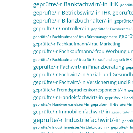
geprüfte/-r Bankfachwirt/-in IHK
geprüfte
geprüfte/-r Betriebswirt/-in IHK
geprüfte
geprüfte/-r Bilanzbuchhalter/-in
geprüfte/
geprüfte/-r Controller/-in
geprüfte/-r Fachberater/-
geprüf
geprüfte/-r Fachkaufmann/-frau Büromanagement
geprüfte/-r Fachkaufmann/-frau Marketing
geprüfte/-r Fachkaufmann/-frau Werbung 
geprüfte/-r Fachkaufmann/-frau für Einkauf und Logistik IHK
geprüfte/-r Fachwirt/-in Finanzberatung
gepr
geprüfte/-r Fachwirt/-in Sozial- und Gesund
geprüfte/-r Fachwirt/-in Versicherung und F
geprüfte/-r Fremdsprachenkorrespondent/-in
gep
geprüfte/-r Handelsfachwirt/-in
geprüfte/-r Hande
geprüfte/-r Handwerksmeister/-in
geprüfte/-r IT-Berater/-in
geprüfte/-r Immobilienfachwirt/-in
geprüfte/-r 
geprüfte/-r Industriefachwirt/-in
geprüf
geprüfte/-r Industriemeister/-in Elektrotechnik
geprüfte/-r I