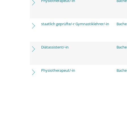
Physiotherapeut/-in
Bache
staatlich geprüfte/-r Gymnastiklehrer/-in
Bache
Diätassistent/-in
Bache
Physiotherapeut/-in
Bache