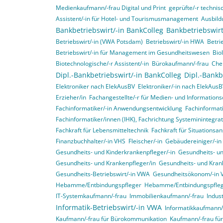
Medienkaufmann/-frau Digital und Print
geprüfte/-r technisc
Assistent/-in für Hotel- und Tourismusmanagement
Ausbild
Bankbetriebswirt/-in BankColleg
Bankbetriebswirt
Betriebswirt/-in (VWA Potsdam)
Betriebswirt/-in HWA
Betri
Betriebswirt/-in für Management im Gesundheitswesen
Bio
Biotechnologische/-r Assistent/-in
Bürokaufmann/-frau
Che
Dipl.-Bankbetriebswirt/-in BankColleg
Dipl.-Bankb
Elektroniker nach ElekAusBV
Elektroniker/-in nach ElekAus
Erzieher/in
Fachangestellte/-r für Medien- und Informations
Fachinformatiker/-in Anwendungsentwicklung
Fachinformat
Fachinformatiker/innen (IHK), Fachrichtung Systeminintegr
Fachkraft für Lebensmitteltechnik
Fachkraft für Situationsa
Finanzbuchhalter/-in VHS
Fleischer/-in
Gebäudereiniger/-in
Gesundheits- und Kinderkrankenpfleger/-in
Gesundheits- un
Gesundheits- und Krankenpfleger/in
Gesundheits- und Krank
Gesundheits-Betriebswirt/-in VWA
Gesundheitsökonom/-in
Hebamme/Entbindungspfleger
Hebamme/Entbindungspfle
IT-Systemkaufmann/-frau
Immobilienkaufmann/-frau
Indus
Informatik-Betriebswirt/-in VWA
Informatikkaufmann/
Kaufmann/-frau für Bürokommunikation
Kaufmann/-frau f