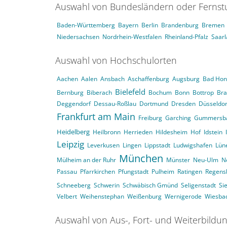
Auswahl von Bundesländern oder Ferns
Baden-Württemberg
Bayern
Berlin
Brandenburg
Bremen
Niedersachsen
Nordrhein-Westfalen
Rheinland-Pfalz
Saar
Auswahl von Hochschulorten
Aachen
Aalen
Ansbach
Aschaffenburg
Augsburg
Bad Hon
Bielefeld
Bernburg
Biberach
Bochum
Bonn
Bottrop
Br
Deggendorf
Dessau-Roßlau
Dortmund
Dresden
Düsseldor
Frankfurt am Main
Freiburg
Garching
Gummersb
Heidelberg
Heilbronn
Herrieden
Hildesheim
Hof
Idstein
Leipzig
Leverkusen
Lingen
Lippstadt
Ludwigshafen
Lün
München
Mülheim an der Ruhr
Münster
Neu-Ulm
N
Passau
Pfarrkirchen
Pfungstadt
Pulheim
Ratingen
Regens
Schneeberg
Schwerin
Schwäbisch Gmünd
Seligenstadt
Si
Velbert
Weihenstephan
Weißenburg
Wernigerode
Wiesba
Auswahl von Aus-, Fort- und Weiterbildu