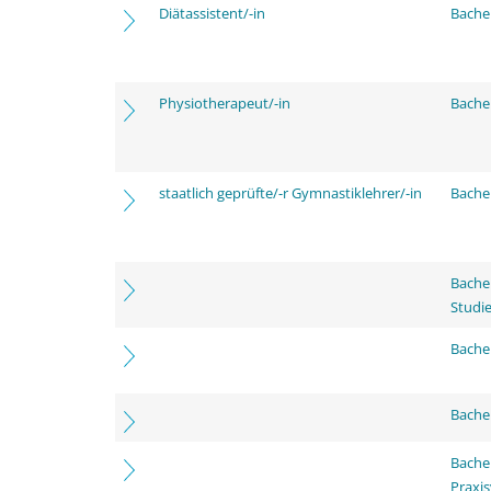
Diätassistent/-in
Bache
Physiotherapeut/-in
Bache
staatlich geprüfte/-r Gymnastiklehrer/-in
Bache
Bache
Studi
Bachel
Bache
Bache
Praxi