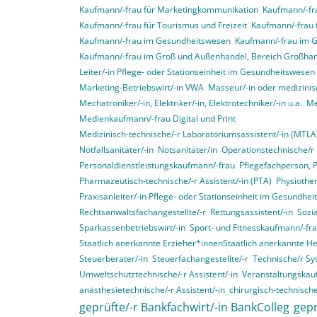
Kaufmann/-frau für Marketingkommunikation
Kaufmann/-fra
Kaufmann/-frau für Tourismus und Freizeit
Kaufmann/-frau 
Kaufmann/-frau im Gesundheitswesen
Kaufmann/-frau im 
Kaufmann/-frau im Groß und Außenhandel, Bereich Großha
Leiter/-in Pflege- oder Stationseinheit im Gesundheitswesen
Marketing-Betriebswirt/-in VWA
Masseur/-in oder medizinis
Mechatroniker/-in, Elektriker/-in, Elektrotechniker/-in u.a.
Me
Medienkaufmann/-frau Digital und Print
Medizinisch-technische/-r Laboratoriumsassistent/-in (MTLA
Notfallsanitäter/-in
Notsanitäter/in
Operationstechnische/r 
Personaldienstleistungskaufmann/-frau
Pflegefachperson, 
Pharmazeutisch-technische/-r Assistent/-in (PTA)
Physiother
Praxisanleiter/-in Pflege- oder Stationseinheit im Gesundhe
Rechtsanwaltsfachangestellte/-r
Rettungsassistent/-in
Sozia
Sparkassenbetriebswirt/-in
Sport- und Fitnesskaufmann/-fr
Staatlich anerkannte Erzieher*innenStaatlich anerkannte H
Steuerberater/-in
Steuerfachangestellte/-r
Technische/r Sy
Umweltschutztechnische/-r Assistent/-in
Veranstaltungskau
anästhesietechnische/-r Assistent/-in
chirurgisch-technische
geprüfte/-r Bankfachwirt/-in BankColleg
gepr