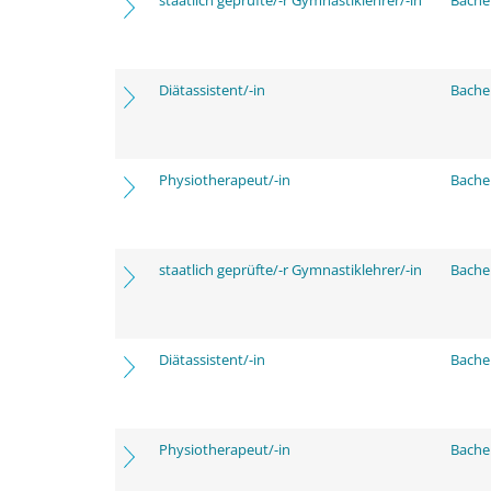
staatlich geprüfte/-r Gymnastiklehrer/-in
Bache
Diätassistent/-in
Bache
Physiotherapeut/-in
Bache
staatlich geprüfte/-r Gymnastiklehrer/-in
Bache
Diätassistent/-in
Bache
Physiotherapeut/-in
Bache