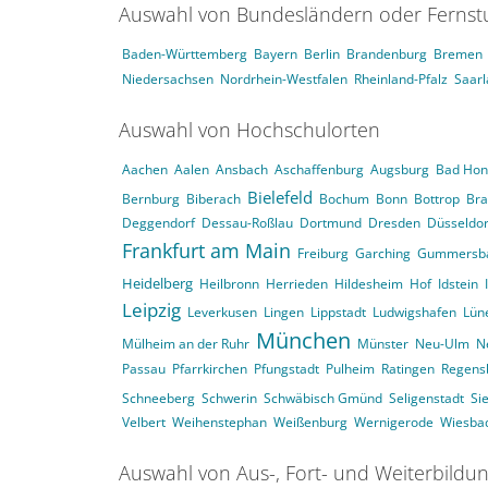
Auswahl von Bundesländern oder Ferns
Baden-Württemberg
Bayern
Berlin
Brandenburg
Bremen
Niedersachsen
Nordrhein-Westfalen
Rheinland-Pfalz
Saar
Auswahl von Hochschulorten
Aachen
Aalen
Ansbach
Aschaffenburg
Augsburg
Bad Hon
Bielefeld
Bernburg
Biberach
Bochum
Bonn
Bottrop
Br
Deggendorf
Dessau-Roßlau
Dortmund
Dresden
Düsseldor
Frankfurt am Main
Freiburg
Garching
Gummersb
Heidelberg
Heilbronn
Herrieden
Hildesheim
Hof
Idstein
Leipzig
Leverkusen
Lingen
Lippstadt
Ludwigshafen
Lün
München
Mülheim an der Ruhr
Münster
Neu-Ulm
N
Passau
Pfarrkirchen
Pfungstadt
Pulheim
Ratingen
Regens
Schneeberg
Schwerin
Schwäbisch Gmünd
Seligenstadt
Si
Velbert
Weihenstephan
Weißenburg
Wernigerode
Wiesba
Auswahl von Aus-, Fort- und Weiterbildu