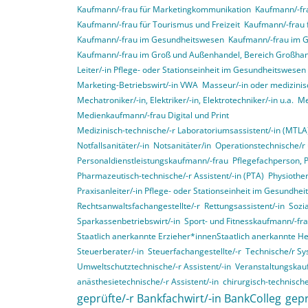
Kaufmann/-frau für Marketingkommunikation
Kaufmann/-fra
Kaufmann/-frau für Tourismus und Freizeit
Kaufmann/-frau 
Kaufmann/-frau im Gesundheitswesen
Kaufmann/-frau im 
Kaufmann/-frau im Groß und Außenhandel, Bereich Großha
Leiter/-in Pflege- oder Stationseinheit im Gesundheitswesen
Marketing-Betriebswirt/-in VWA
Masseur/-in oder medizinis
Mechatroniker/-in, Elektriker/-in, Elektrotechniker/-in u.a.
Me
Medienkaufmann/-frau Digital und Print
Medizinisch-technische/-r Laboratoriumsassistent/-in (MTLA
Notfallsanitäter/-in
Notsanitäter/in
Operationstechnische/r 
Personaldienstleistungskaufmann/-frau
Pflegefachperson, 
Pharmazeutisch-technische/-r Assistent/-in (PTA)
Physiother
Praxisanleiter/-in Pflege- oder Stationseinheit im Gesundhe
Rechtsanwaltsfachangestellte/-r
Rettungsassistent/-in
Sozia
Sparkassenbetriebswirt/-in
Sport- und Fitnesskaufmann/-fr
Staatlich anerkannte Erzieher*innenStaatlich anerkannte H
Steuerberater/-in
Steuerfachangestellte/-r
Technische/r Sy
Umweltschutztechnische/-r Assistent/-in
Veranstaltungskau
anästhesietechnische/-r Assistent/-in
chirurgisch-technische
geprüfte/-r Bankfachwirt/-in BankColleg
gepr