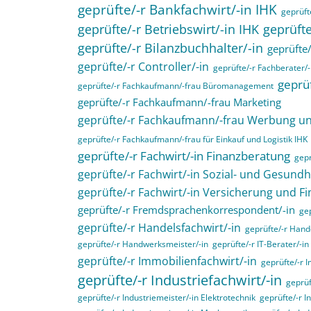
geprüfte/-r Bankfachwirt/-in IHK
geprüfte
geprüfte/-r Betriebswirt/-in IHK
geprüfte
geprüfte/-r Bilanzbuchhalter/-in
geprüfte/
geprüfte/-r Controller/-in
geprüfte/-r Fachberater/-
geprüf
geprüfte/-r Fachkaufmann/-frau Büromanagement
geprüfte/-r Fachkaufmann/-frau Marketing
geprüfte/-r Fachkaufmann/-frau Werbung 
geprüfte/-r Fachkaufmann/-frau für Einkauf und Logistik IHK
geprüfte/-r Fachwirt/-in Finanzberatung
gepr
geprüfte/-r Fachwirt/-in Sozial- und Gesund
geprüfte/-r Fachwirt/-in Versicherung und F
geprüfte/-r Fremdsprachenkorrespondent/-in
gep
geprüfte/-r Handelsfachwirt/-in
geprüfte/-r Hande
geprüfte/-r Handwerksmeister/-in
geprüfte/-r IT-Berater/-in
geprüfte/-r Immobilienfachwirt/-in
geprüfte/-r 
geprüfte/-r Industriefachwirt/-in
geprüf
geprüfte/-r Industriemeister/-in Elektrotechnik
geprüfte/-r I