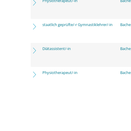
Physiotherapeut/-in
Bache
staatlich geprüfte/-r Gymnastiklehrer/-in
Bache
Diätassistent/-in
Bache
Physiotherapeut/-in
Bache