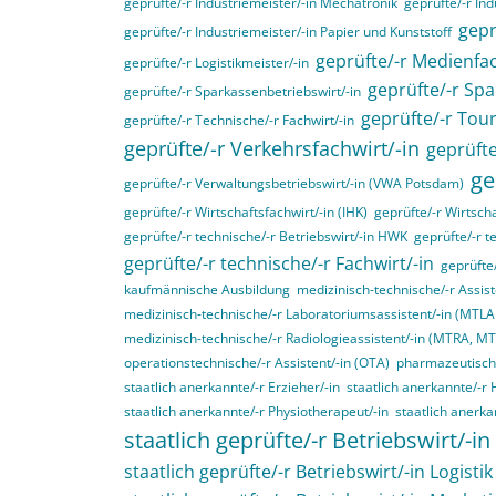
geprüfte/-r Industriemeister/-in Mechatronik
geprüfte/-r Ind
gepr
geprüfte/-r Industriemeister/-in Papier und Kunststoff
geprüfte/-r Medienfac
geprüfte/-r Logistikmeister/-in
geprüfte/-r Spa
geprüfte/-r Sparkassenbetriebswirt/-in
geprüfte/-r Tou
geprüfte/-r Technische/-r Fachwirt/-in
geprüfte/-r Verkehrsfachwirt/-in
geprüfte
ge
geprüfte/-r Verwaltungsbetriebswirt/-in (VWA Potsdam)
geprüfte/-r Wirtschaftsfachwirt/-in (IHK)
geprüfte/-r Wirtscha
geprüfte/-r technische/-r Betriebswirt/-in HWK
geprüfte/-r t
geprüfte/-r technische/-r Fachwirt/-in
geprüfte
kaufmännische Ausbildung
medizinisch-technische/-r Assist
medizinisch-technische/-r Laboratoriumsassistent/-in (MTL
medizinisch-technische/-r Radiologieassistent/-in (MTRA, M
operationstechnische/-r Assistent/-in (OTA)
pharmazeutisch-
staatlich anerkannte/-r Erzieher/-in
staatlich anerkannte/-r 
staatlich anerkannte/-r Physiotherapeut/-in
staatlich anerka
staatlich geprüfte/-r Betriebswirt/-in
staatlich geprüfte/-r Betriebswirt/-in Logistik