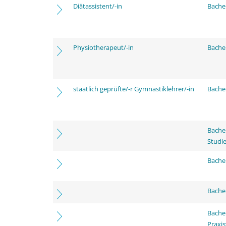
Diätassistent/-in
Bache
Physiotherapeut/-in
Bache
staatlich geprüfte/-r Gymnastiklehrer/-in
Bache
Bache
Studi
Bachel
Bache
Bache
Praxi