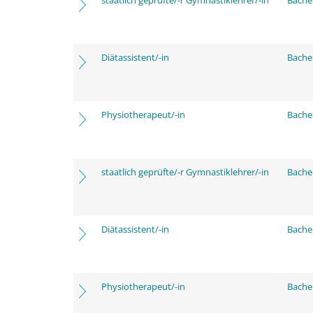
staatlich geprüfte/-r Gymnastiklehrer/-in
Bache
Diätassistent/-in
Bache
Physiotherapeut/-in
Bache
staatlich geprüfte/-r Gymnastiklehrer/-in
Bache
Diätassistent/-in
Bache
Physiotherapeut/-in
Bache