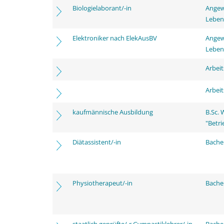
Biologielaborant/-in
Angew
Leben
Elektroniker nach ElekAusBV
Angew
Leben
Arbei
Arbei
kaufmännische Ausbildung
B.Sc.
"Betri
Diätassistent/-in
Bache
Physiotherapeut/-in
Bache