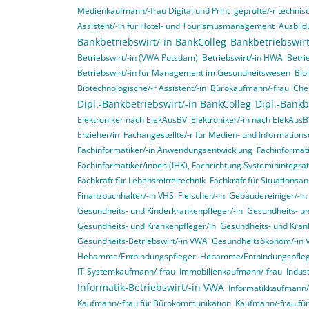
Medienkaufmann/-frau Digital und Print
geprüfte/-r technisc
Assistent/-in für Hotel- und Tourismusmanagement
Ausbild
Bankbetriebswirt/-in BankColleg
Bankbetriebswirt
Betriebswirt/-in (VWA Potsdam)
Betriebswirt/-in HWA
Betri
Betriebswirt/-in für Management im Gesundheitswesen
Bio
Biotechnologische/-r Assistent/-in
Bürokaufmann/-frau
Che
Dipl.-Bankbetriebswirt/-in BankColleg
Dipl.-Bankb
Elektroniker nach ElekAusBV
Elektroniker/-in nach ElekAus
Erzieher/in
Fachangestellte/-r für Medien- und Informations
Fachinformatiker/-in Anwendungsentwicklung
Fachinformat
Fachinformatiker/innen (IHK), Fachrichtung Systeminintegr
Fachkraft für Lebensmitteltechnik
Fachkraft für Situationsa
Finanzbuchhalter/-in VHS
Fleischer/-in
Gebäudereiniger/-in
Gesundheits- und Kinderkrankenpfleger/-in
Gesundheits- un
Gesundheits- und Krankenpfleger/in
Gesundheits- und Krank
Gesundheits-Betriebswirt/-in VWA
Gesundheitsökonom/-in
Hebamme/Entbindungspfleger
Hebamme/Entbindungspfle
IT-Systemkaufmann/-frau
Immobilienkaufmann/-frau
Indus
Informatik-Betriebswirt/-in VWA
Informatikkaufmann/
Kaufmann/-frau für Bürokommunikation
Kaufmann/-frau f