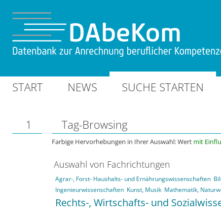
START
NEWS
SUCHE STARTEN
1
Tag-Browsing
Farbige Hervorhebungen in Ihrer Auswahl: Wert
mit Einfl
Auswahl von Fachrichtungen
Agrar-, Forst- Haushalts- und Ernährungswissenschaften
Bi
Ingenieurwissenschaften
Kunst, Musik
Mathematik, Naturw
Rechts-, Wirtschafts- und Sozialwis