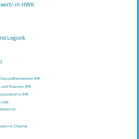
swirt/-in HWK
nd Logistik
l
nd Gesundheitswesen IHK
n und Finanzen IHK
assistent/-in IHK
n IHK
leiter/-in
ister/-in Chemie