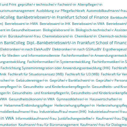
 und Print
geprüfte/-r technische/-r Fachwirt/-in
Altenpfleger/-in
d Tourismusmanagement
Ausbildung zur Pflegefachkraft
Automobilkaufmann/-fra
nkColleg
Bankbetriebswirt/-in Frankfurt School of Finance
Bankkaufm
m)
Betriebswirt/-in HWA
Betriebswirt/-in IHK
Betriebswirt/-in VWA
Betriebswirt
ment im Gesundheitswesen
Biologielaborant/-in
Biologisch-technische/-r Assisten
t/-in
Bürokaufmann/-frau
Chemielaborant/-in
Chemikant/-in
Chemisch-technisc
in BankColleg
Dipl.-Bankbetriebswirt/-in Frankfurt School of Finan
Elektroniker/-in nach ElekAusBV
Elektroniker/-in nach GSIAusBV
Ergotherapeut/
r für Medien- und Informationsdienste
Fachinformatiker/-in Anwendungsentwick
ungsentwicklung
Fachinformatiker/-in Systementwicklung
Fachinformatiker/-in 
, Fachrichtung Systeminintegration oder Anwendungsentwicklung (IHK)
Fachkraft
hnik
Fachkraft für Situationsansatz (WB)
Fachkraft für U3 (WB)
Fachkraft für Ve
ischer/-in
Gebäudereiniger/-in
Geprüfte/-r Bankfachwirt/-in
Geprüfte/-r Person
enpfleger/-in
Gesundheits- und Kinderkrankenpfleger/in
Gesundheits- und Kran
eger/in
Gesundheits- und Krankenpfleger/in, Gesundheits-und Kinderkrankenpfleg
n VWA
Gesundheitsökonom/-in VWA
Gymnastiklehrer/-in
Hauswirtschafter/-in
er
Hebamme/Entbindungspfleger
Heilerziehungspfleger/-in
Heilerziehungspfle
mobilienkaufmann/-frau
Industriekauffrau/-mann (IHK)
Industriekaufmann/-frau
/-in VWA
Informatikkaufmann/-frau
Justizfachangestellte/-r
Kaufmann/-frau Digi
munikation
Kaufmann/-frau für Büromanagement
Kaufmann/-frau für Dialogma