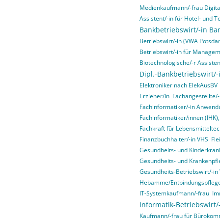
Medienkaufmann/-frau Digital
Assistent/-in für Hotel- un
Bankbetriebswirt/-in Ba
Betriebswirt/-in (VWA Potsda
Betriebswirt/-in für Manage
Biotechnologische/-r Assisten
Dipl.-Bankbetriebswirt/-
Elektroniker nach ElekAusBV
Erzieher/in
Fachangestellte/-
Fachinformatiker/-in Anwend
Fachinformatiker/innen (IHK)
Fachkraft für Lebensmitteltec
Finanzbuchhalter/-in VHS
Fle
Gesundheits- und Kinderkrank
Gesundheits- und Krankenpfl
Gesundheits-Betriebswirt/-i
Hebamme/Entbindungspfleg
IT-Systemkaufmann/-frau
Im
Informatik-Betriebswirt
Kaufmann/-frau für Bürokom