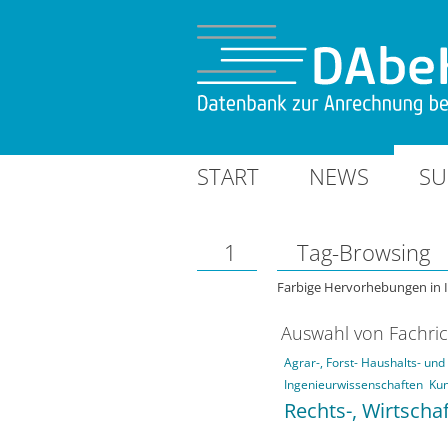
START
NEWS
SU
1
Tag-Browsing
Farbige Hervorhebungen in 
Auswahl von Fachri
Agrar-, Forst- Haushalts- un
Ingenieurwissenschaften
Kun
Rechts-, Wirtscha