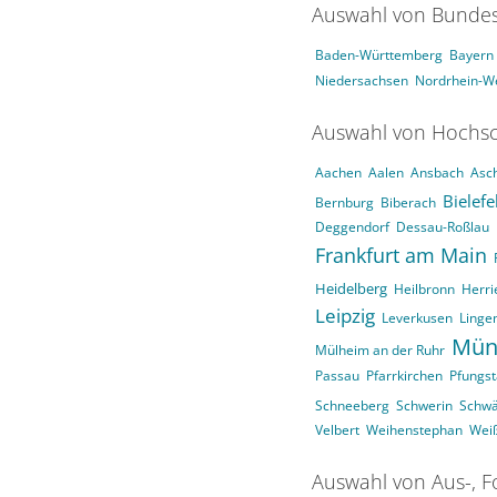
Auswahl von Bundes
Baden-Württemberg
Bayern
Niedersachsen
Nordrhein-We
Auswahl von Hochsc
Aachen
Aalen
Ansbach
Asc
Bielefe
Bernburg
Biberach
Deggendorf
Dessau-Roßlau
Frankfurt am Main
Heidelberg
Heilbronn
Herri
Leipzig
Leverkusen
Linge
Mün
Mülheim an der Ruhr
Passau
Pfarrkirchen
Pfungst
Schneeberg
Schwerin
Schw
Velbert
Weihenstephan
Wei
Auswahl von Aus-, F