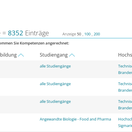
e =
8352
Einträge
Anzeige
50
_
100
_
200
kommen Sie Kompetenzen angerechnet:
rbildung
Studiengang
Hochs
alle Studiengänge
Technis
Brande
alle Studiengänge
Technis
Brande
alle Studiengänge
Technis
Brande
Angewandte Biologie - Food and Pharma
Hochsch
Sigmar