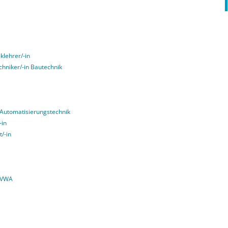
klehrer/-in
echniker/-in Bautechnik
g Automatisierungstechnik
-in
t/-in
 VWA