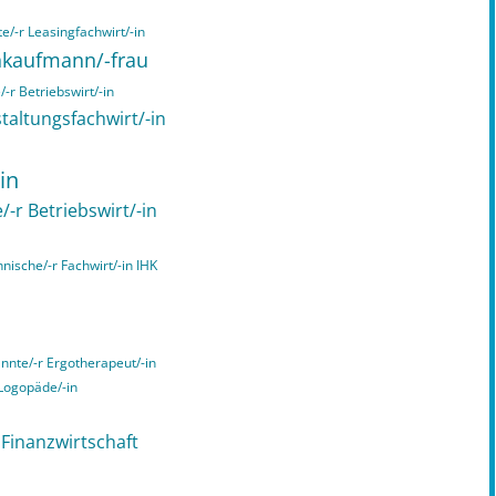
e/-r Leasingfachwirt/-in
chkaufmann/-frau
-r Betriebswirt/-in
taltungsfachwirt/-in
in
/-r Betriebswirt/-in
hnische/-r Fachwirt/-in IHK
annte/-r Ergotherapeut/-in
 Logopäde/-in
n Finanzwirtschaft