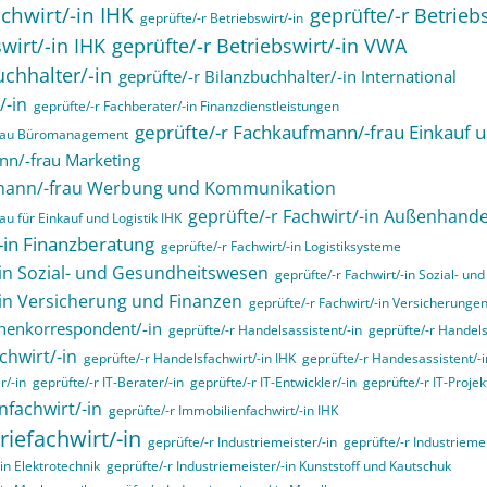
chwirt/-in IHK
geprüfte/-r Betrieb
geprüfte/-r Betriebswirt/-in
wirt/-in IHK
geprüfte/-r Betriebswirt/-in VWA
uchhalter/-in
geprüfte/-r Bilanzbuchhalter/-in International
/-in
geprüfte/-r Fachberater/-in Finanzdienstleistungen
geprüfte/-r Fachkaufmann/-frau Einkauf u
frau Büromanagement
nn/-frau Marketing
fmann/-frau Werbung und Kommunikation
geprüfte/-r Fachwirt/-in Außenhande
u für Einkauf und Logistik IHK
/-in Finanzberatung
geprüfte/-r Fachwirt/-in Logistiksysteme
-in Sozial- und Gesundheitswesen
geprüfte/-r Fachwirt/-in Sozial- u
-in Versicherung und Finanzen
geprüfte/-r Fachwirt/-in Versicherunge
henkorrespondent/-in
geprüfte/-r Handelsassistent/-in
geprüfte/-r Handels
chwirt/-in
geprüfte/-r Handelsfachwirt/-in IHK
geprüfte/-r Handesassistent/-i
r/-in
geprüfte/-r IT-Berater/-in
geprüfte/-r IT-Entwickler/-in
geprüfte/-r IT-Projekt
nfachwirt/-in
geprüfte/-r Immobilienfachwirt/-in IHK
riefachwirt/-in
geprüfte/-r Industriemeister/-in
geprüfte/-r Industrieme
in Elektrotechnik
geprüfte/-r Industriemeister/-in Kunststoff und Kautschuk