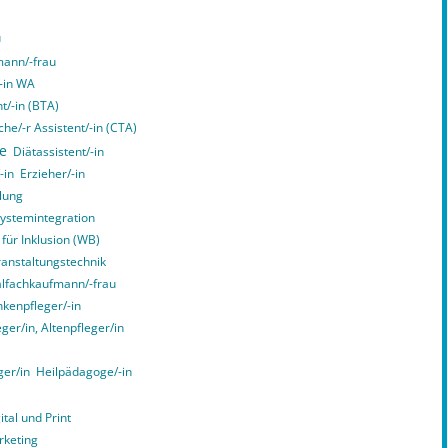
u
ann/-frau
/-in WA
t/-in (BTA)
he/-r Assistent/-in (CTA)
ce
Diätassistent/-in
-in
Erzieher/-in
lung
Systemintegration
 für Inklusion (WB)
ranstaltungstechnik
alfachkaufmann/-frau
kenpfleger/-in
er/in, Altenpfleger/in
ger/in
Heilpädagoge/-in
tal und Print
rketing