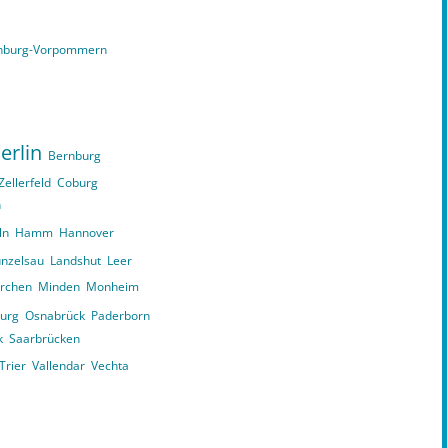
nburg-Vorpommern
erlin
Bernburg
Zellerfeld
Coburg
n
ln
Hamm
Hannover
nzelsau
Landshut
Leer
irchen
Minden
Monheim
urg
Osnabrück
Paderborn
k
Saarbrücken
Trier
Vallendar
Vechta