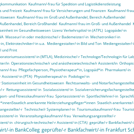
ngkommunikation
Kaufmann/-frau für Spedition und Logistikdienstleistung
 und Freizeit
Kaufmann/-frau für Versicherungen und Finanzen
Kaufmann/-frau 
itswesen
Kaufmann/-frau im Groß und Außenhandel, Bereich Außenhandel
 Außenhandel, Bereich Großhandel
Kaufmann/-frau im Groß- und Außenhandel
onseinheit im Gesundheitswesen
Lizenz Verkehrspilot/-in (ATPL)
Logopäde/-in
VWA
Masseur/-in oder medizinische/-r Bademeister/-in
Mechatroniker/-in
in, Elektrotechniker/-in u.a.
Mediengestalter/-in Bild und Ton
Mediengestalter/-i
 und Print
boratoriumsassistent/-in (MTLA), Medizinische/-r Technologe/Technologin für La
ter/in
Operationstechnische/r und anästhesietechnische/r Assistent/in
Orthopist
mann/-frau
Pflegefachperson, Physiotherapeut*in, Logopäd*in
Pharmakant/-in
 Assistent/-in (PTA)
Physiotherapeut/-in
Podologe/-in
er Stationseinheit im Gesundheitswesen
Rechtsanwalts- und Notarfachangestellte
/-r
Rettungsassistent/-in
Sozialassistent/-in
Sozialversicherungsfachangestellte
port- und Fitnesskaufmann/-frau
Sportassistent/-in
Sportfachlehrer/-in
Sprachf
r*innenStaatlich anerkannte Heilerziehungspfleger*innen
Staatlich anerkannte/-
angestellte/-r
Technische/r Systemplaner/-in
Tourismuskaufmann/-frau
Touris
sistent/-in
Veranstaltungskaufmann/-frau
Verwaltungsangestellte/-r
tent/-in
chirurgisch-technische/-r Assistent/-in (CTA)
geprüfte/-r Bankfachwirt/-
irt/-in BankColleg
geprüfte/-r Bankfachwirt/-in Frankfurt Sc