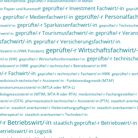
-in Mechatronik
geprüfte/-r Industriemeister/-in Metall
geprüfte/-r Investment Fachwirt/-in
-in Papier und Kunststoff
geprüft
geprüfte/-r Personalfa
geprüfte/-r Medienfachwirt/-in
n
geprüfte/-r Sparkassenfachwirt/-in
swirt/-in
geprüfte/-r Technische/
geprüfte/-r Tourismusfachwirt/-in
geprüfte/-r Verans
hwirt/-in
sfachwirt/-in
geprüfte/-r Versicherungsfachwirt/-in
geprüfte/-r Wirtschaftsfachwirt/-
ebswirt/-in (VWA Potsdam)
geprüfte/-r technische
t/-in (IHK)
geprüfte/-r Wirtschaftsinformatiker/-in
riebswirt/-in HWK
geprüfte/-r technische/-r Betriebswirt/-in IHK
/-r Fachwirt/-in
geprüfte/-r technische/-r Fachwirt/-in HWK
geprüfte/-r tec
edizinisch-technische/-r Assistent/-in - Funktionsdiagnostik (MTAF)
boratoriumsassistent/-in (MTLA oder MTA-L)
diologieassistent/-in (MTRA, MTA-R oder RTA)
medizinische/-r Fachangestellte/-r
tent/-in (OTA)
pharmazeutisch-technische/-r Assistent/-in (PTA)
staatlich anerk
er/-in
staatlich anerkannte/-r Heilerziehungspfleger/-in
staatlich anerkannte/-r
otherapeut/-in
staatlich anerkannte/-r Techniker/-in
/-r Betriebswirt/-in
staatlich geprüfte/-r Betriebswirt/-i
etriebswirt/-in Logistik