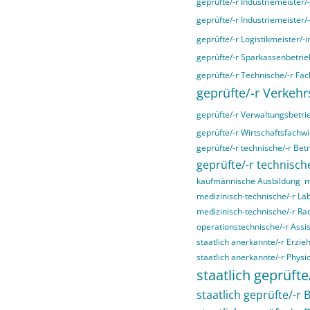
geprüfte/-r Industriemeister/
geprüfte/-r Industriemeister/
geprüfte/-r Logistikmeister/-i
geprüfte/-r Sparkassenbetrieb
geprüfte/-r Technische/-r Fac
geprüfte/-r Verkehr
geprüfte/-r Verwaltungsbetri
geprüfte/-r Wirtschaftsfachwir
geprüfte/-r technische/-r Bet
geprüfte/-r technische
kaufmännische Ausbildung
m
medizinisch-technische/-r La
medizinisch-technische/-r Ra
operationstechnische/-r Assis
staatlich anerkannte/-r Erzieh
staatlich anerkannte/-r Physi
staatlich geprüfte
staatlich geprüfte/-r B