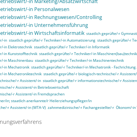
Betriebswirt/-in Marketing/Absatzwirtschaft
 Betriebswirt/-in Personalwesen
 Betriebswirt/-in Rechnungswesen/Controlling
 Betriebswirt/-in Unternehmensführung
Betriebswirt/-in Wirtschaftsinformatik
staatlich geprüfte/-r Gymnasti
r/-in
staatlich geprüfte/-r Techniker/-in Automatisierung
staatlich geprüfte/-r T
r/-in Elektrotechnik
staatlich geprüfte/-r Techniker/-in Informatik
r/-in Kunststofftechnik
staatlich geprüfte/-r Techniker/-in Maschinen(bau)technik
ker/-in Maschinenbau
staatlich geprüfte/-r Techniker/-in Maschinentechnik
er/-in Mechatronik
staatlich geprüfte/-r Techniker/-in Mechatronik - Fachrichtun
er/-in Mechatroniktechnik
staatlich geprüfte/-r biologisch-technische/-r Assistent/
echnische/-r Assistent/-in
staatlich geprüfte/-r informationstechnische/-r Assisten
nische/-r Assistent/-in Betriebswirtschaft
nnische/-r Assistent/-in Fremdsprachen
her/in; staatlich anerkannte/r Heilerziehungspfleger/in
he/-r Assistent/-in (MTA-V)
zahnmedizinische/-r Fachangestellte/-r
Ökonom/-in
nungsverfahrens