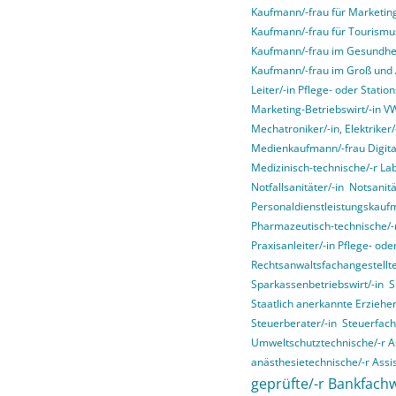
Kaufmann/-frau für Marketi
Kaufmann/-frau für Tourismus
Kaufmann/-frau im Gesundhe
Kaufmann/-frau im Groß und
Leiter/-in Pflege- oder Stati
Marketing-Betriebswirt/-in 
Mechatroniker/-in, Elektriker/-
Medienkaufmann/-frau Digital
Medizinisch-technische/-r La
Notfallsanitäter/-in
Notsanitä
Personaldienstleistungskauf
Pharmazeutisch-technische/-r
Praxisanleiter/-in Pflege- od
Rechtsanwaltsfachangestellte
Sparkassenbetriebswirt/-in
S
Staatlich anerkannte Erziehe
Steuerberater/-in
Steuerfach
Umweltschutztechnische/-r As
anästhesietechnische/-r Assis
geprüfte/-r Bankfachw