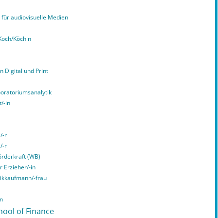
für audiovisuelle Medien
Koch/Köchin
n Digital und Print
boratoriumsanalytik
/-in
/-r
/-r
örderkraft (WB)
r Erzieher/-in
tikkaufmann/-frau
in
hool of Finance