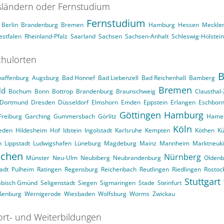
ländern oder Fernstudium
Fernstudium
Berlin
Brandenburg
Bremen
Hamburg
Hessen
Meckle
stfalen
Rheinland-Pfalz
Saarland
Sachsen
Sachsen-Anhalt
Schleswig-Holstein
hulorten
B
haffenburg
Augsburg
Bad Honnef
Bad Liebenzell
Bad Reichenhall
Bamberg
Bremen
ld
Bochum
Bonn
Bottrop
Brandenburg
Braunschweig
Clausthal-
Dortmund
Dresden
Düsseldorf
Elmshorn
Emden
Eppstein
Erlangen
Eschbor
Göttingen
Hamburg
Freiburg
Garching
Gummersbach
Görlitz
Hame
Köln
eden
Hildesheim
Hof
Idstein
Ingolstadt
Karlsruhe
Kempten
Köthen
Kü
n
Lippstadt
Ludwigshafen
Lüneburg
Magdeburg
Mainz
Mannheim
Marktneuk
chen
Nürnberg
Münster
Neu-Ulm
Neubiberg
Neubrandenburg
Oldenb
adt
Pulheim
Ratingen
Regensburg
Reichenbach
Reutlingen
Riedlingen
Rostoc
Stuttgart
äbisch Gmünd
Seligenstadt
Siegen
Sigmaringen
Stade
Steinfurt
ßenburg
Wernigerode
Wiesbaden
Wolfsburg
Worms
Zwickau
ort- und Weiterbildungen