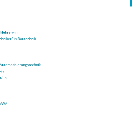
klehrer/-in
echniker/-in Bautechnik
g Automatisierungstechnik
-in
t/-in
 VWA