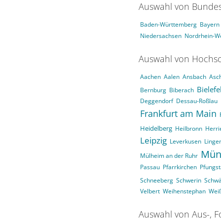
Auswahl von Bundes
Baden-Württemberg
Bayern
Niedersachsen
Nordrhein-We
Auswahl von Hochsc
Aachen
Aalen
Ansbach
Asc
Bielefe
Bernburg
Biberach
Deggendorf
Dessau-Roßlau
Frankfurt am Main
Heidelberg
Heilbronn
Herri
Leipzig
Leverkusen
Linge
Mün
Mülheim an der Ruhr
Passau
Pfarrkirchen
Pfungst
Schneeberg
Schwerin
Schw
Velbert
Weihenstephan
Wei
Auswahl von Aus-, F