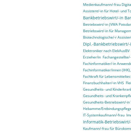
Medienkaufmann/-frau Digital
Assistent/-in für Hotel- un
Bankbetriebswirt/-in Ba
Betriebswirt/-in (VWA Potsda
Betriebswirt/-in für Manage
Biotechnologische/-r Assisten
Dipl.-Bankbetriebswirt/-
Elektroniker nach ElekAusBV
Erzieher/in
Fachangestellte/-
Fachinformatiker/-in Anwend
Fachinformatiker/innen (IHK)
Fachkraft für Lebensmitteltec
Finanzbuchhalter/-in VHS
Fle
Gesundheits- und Kinderkrank
Gesundheits- und Krankenpfl
Gesundheits-Betriebswirt/-i
Hebamme/Entbindungspfleg
IT-Systemkaufmann/-frau
Im
Informatik-Betriebswirt
Kaufmann/-frau für Bürokom