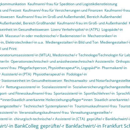
ngkommunikation
Kaufmann/-frau für Spedition und Logistikdienstleistung
 und Freizeit
Kaufmann/-frau für Versicherungen und Finanzen
Kaufmann/-frau 
itswesen
Kaufmann/-frau im Groß und Außenhandel, Bereich Außenhandel
 Außenhandel, Bereich Großhandel
Kaufmann/-frau im Groß- und Außenhandel
onseinheit im Gesundheitswesen
Lizenz Verkehrspilot/-in (ATPL)
Logopäde/-in
VWA
Masseur/-in oder medizinische/-r Bademeister/-in
Mechatroniker/-in
in, Elektrotechniker/-in u.a.
Mediengestalter/-in Bild und Ton
Mediengestalter/-i
 und Print
boratoriumsassistent/-in (MTLA), Medizinische/-r Technologe/Technologin für La
ter/in
Operationstechnische/r und anästhesietechnische/r Assistent/in
Orthopist
mann/-frau
Pflegefachperson, Physiotherapeut*in, Logopäd*in
Pharmakant/-in
 Assistent/-in (PTA)
Physiotherapeut/-in
Podologe/-in
er Stationseinheit im Gesundheitswesen
Rechtsanwalts- und Notarfachangestellte
/-r
Rettungsassistent/-in
Sozialassistent/-in
Sozialversicherungsfachangestellte
port- und Fitnesskaufmann/-frau
Sportassistent/-in
Sportfachlehrer/-in
Sprachf
r*innenStaatlich anerkannte Heilerziehungspfleger*innen
Staatlich anerkannte/-
angestellte/-r
Technische/r Systemplaner/-in
Tourismuskaufmann/-frau
Touris
sistent/-in
Veranstaltungskaufmann/-frau
Verwaltungsangestellte/-r
tent/-in
chirurgisch-technische/-r Assistent/-in (CTA)
geprüfte/-r Bankfachwirt/-
irt/-in BankColleg
geprüfte/-r Bankfachwirt/-in Frankfurt Sc