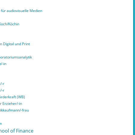
für audiovisuelle Medien
Koch/Köchin
n Digital und Print
boratoriumsanalytik
/-in
/-r
/-r
örderkraft (WB)
r Erzieher/-in
tikkaufmann/-frau
in
hool of Finance