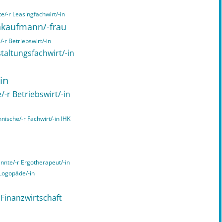
e/-r Leasingfachwirt/-in
chkaufmann/-frau
-r Betriebswirt/-in
taltungsfachwirt/-in
in
/-r Betriebswirt/-in
hnische/-r Fachwirt/-in IHK
annte/-r Ergotherapeut/-in
 Logopäde/-in
n Finanzwirtschaft