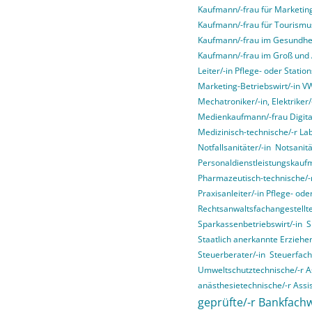
Kaufmann/-frau für Marketi
Kaufmann/-frau für Tourismus
Kaufmann/-frau im Gesundhe
Kaufmann/-frau im Groß und
Leiter/-in Pflege- oder Stati
Marketing-Betriebswirt/-in 
Mechatroniker/-in, Elektriker/-
Medienkaufmann/-frau Digital
Medizinisch-technische/-r La
Notfallsanitäter/-in
Notsanitä
Personaldienstleistungskauf
Pharmazeutisch-technische/-r
Praxisanleiter/-in Pflege- od
Rechtsanwaltsfachangestellte
Sparkassenbetriebswirt/-in
S
Staatlich anerkannte Erziehe
Steuerberater/-in
Steuerfach
Umweltschutztechnische/-r As
anästhesietechnische/-r Assis
geprüfte/-r Bankfachw