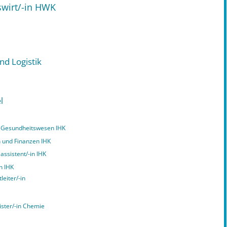
swirt/-in HWK
nd Logistik
l
nd Gesundheitswesen IHK
n und Finanzen IHK
assistent/-in IHK
n IHK
leiter/-in
ister/-in Chemie