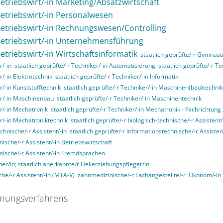
Betriebswirt/-in Marketing/Absatzwirtschaft
 Betriebswirt/-in Personalwesen
 Betriebswirt/-in Rechnungswesen/Controlling
 Betriebswirt/-in Unternehmensführung
Betriebswirt/-in Wirtschaftsinformatik
staatlich geprüfte/-r Gymnasti
r/-in
staatlich geprüfte/-r Techniker/-in Automatisierung
staatlich geprüfte/-r T
r/-in Elektrotechnik
staatlich geprüfte/-r Techniker/-in Informatik
r/-in Kunststofftechnik
staatlich geprüfte/-r Techniker/-in Maschinen(bau)technik
ker/-in Maschinenbau
staatlich geprüfte/-r Techniker/-in Maschinentechnik
er/-in Mechatronik
staatlich geprüfte/-r Techniker/-in Mechatronik - Fachrichtun
er/-in Mechatroniktechnik
staatlich geprüfte/-r biologisch-technische/-r Assistent/
echnische/-r Assistent/-in
staatlich geprüfte/-r informationstechnische/-r Assisten
nische/-r Assistent/-in Betriebswirtschaft
nnische/-r Assistent/-in Fremdsprachen
her/in; staatlich anerkannte/r Heilerziehungspfleger/in
he/-r Assistent/-in (MTA-V)
zahnmedizinische/-r Fachangestellte/-r
Ökonom/-in
nungsverfahrens