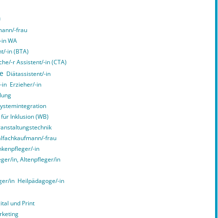
u
ann/-frau
/-in WA
t/-in (BTA)
he/-r Assistent/-in (CTA)
ce
Diätassistent/-in
-in
Erzieher/-in
lung
Systemintegration
 für Inklusion (WB)
ranstaltungstechnik
alfachkaufmann/-frau
kenpfleger/-in
er/in, Altenpfleger/in
ger/in
Heilpädagoge/-in
tal und Print
rketing