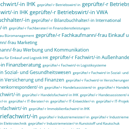
chwirt/-in IHK
geprüfte/-r Betrieb
geprüfte/-r Betriebswirt/-in
wirt/-in IHK
geprüfte/-r Betriebswirt/-in VWA
uchhalter/-in
geprüfte/-r Bilanzbuchhalter/-in International
/-in
geprüfte/-r Fachberater/-in Finanzdienstleistungen
geprüfte/-r Fachkaufmann/-frau Einkauf u
frau Büromanagement
nn/-frau Marketing
fmann/-frau Werbung und Kommunikation
geprüfte/-r Fachwirt/-in Außenhande
u für Einkauf und Logistik IHK
/-in Finanzberatung
geprüfte/-r Fachwirt/-in Logistiksysteme
-in Sozial- und Gesundheitswesen
geprüfte/-r Fachwirt/-in Sozial- u
-in Versicherung und Finanzen
geprüfte/-r Fachwirt/-in Versicherunge
henkorrespondent/-in
geprüfte/-r Handelsassistent/-in
geprüfte/-r Handels
chwirt/-in
geprüfte/-r Handelsfachwirt/-in IHK
geprüfte/-r Handesassistent/-i
r/-in
geprüfte/-r IT-Berater/-in
geprüfte/-r IT-Entwickler/-in
geprüfte/-r IT-Projekt
nfachwirt/-in
geprüfte/-r Immobilienfachwirt/-in IHK
riefachwirt/-in
geprüfte/-r Industriemeister/-in
geprüfte/-r Industrieme
in Elektrotechnik
geprüfte/-r Industriemeister/-in Kunststoff und Kautschuk