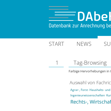
START
NEWS
SU
1
Tag-Browsing
Farbige Hervorhebungen in 
Auswahl von Fachri
Agrar-, Forst- Haushalts- un
Ingenieurwissenschaften
Kun
Rechts-, Wirtscha