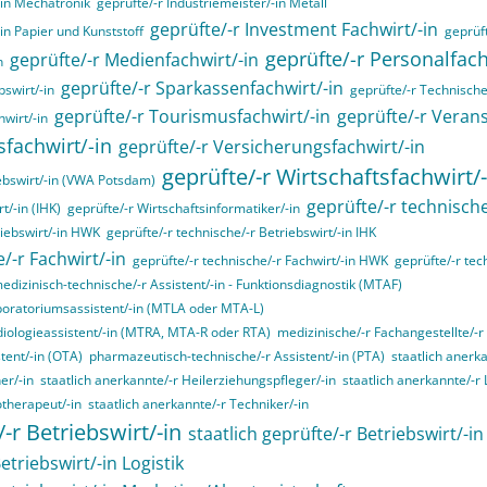
-in Mechatronik
geprüfte/-r Industriemeister/-in Metall
geprüfte/-r Investment Fachwirt/-in
-in Papier und Kunststoff
geprüft
geprüfte/-r Personalfa
geprüfte/-r Medienfachwirt/-in
n
geprüfte/-r Sparkassenfachwirt/-in
swirt/-in
geprüfte/-r Technische/
geprüfte/-r Tourismusfachwirt/-in
geprüfte/-r Verans
hwirt/-in
sfachwirt/-in
geprüfte/-r Versicherungsfachwirt/-in
geprüfte/-r Wirtschaftsfachwirt/-
ebswirt/-in (VWA Potsdam)
geprüfte/-r technische
t/-in (IHK)
geprüfte/-r Wirtschaftsinformatiker/-in
riebswirt/-in HWK
geprüfte/-r technische/-r Betriebswirt/-in IHK
/-r Fachwirt/-in
geprüfte/-r technische/-r Fachwirt/-in HWK
geprüfte/-r tec
edizinisch-technische/-r Assistent/-in - Funktionsdiagnostik (MTAF)
boratoriumsassistent/-in (MTLA oder MTA-L)
diologieassistent/-in (MTRA, MTA-R oder RTA)
medizinische/-r Fachangestellte/-r
tent/-in (OTA)
pharmazeutisch-technische/-r Assistent/-in (PTA)
staatlich anerk
er/-in
staatlich anerkannte/-r Heilerziehungspfleger/-in
staatlich anerkannte/-r
otherapeut/-in
staatlich anerkannte/-r Techniker/-in
/-r Betriebswirt/-in
staatlich geprüfte/-r Betriebswirt/-i
etriebswirt/-in Logistik