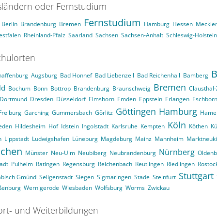
ländern oder Fernstudium
Fernstudium
Berlin
Brandenburg
Bremen
Hamburg
Hessen
Meckle
stfalen
Rheinland-Pfalz
Saarland
Sachsen
Sachsen-Anhalt
Schleswig-Holstein
hulorten
B
haffenburg
Augsburg
Bad Honnef
Bad Liebenzell
Bad Reichenhall
Bamberg
Bremen
ld
Bochum
Bonn
Bottrop
Brandenburg
Braunschweig
Clausthal-
Dortmund
Dresden
Düsseldorf
Elmshorn
Emden
Eppstein
Erlangen
Eschbor
Göttingen
Hamburg
Freiburg
Garching
Gummersbach
Görlitz
Hame
Köln
eden
Hildesheim
Hof
Idstein
Ingolstadt
Karlsruhe
Kempten
Köthen
Kü
n
Lippstadt
Ludwigshafen
Lüneburg
Magdeburg
Mainz
Mannheim
Marktneuk
chen
Nürnberg
Münster
Neu-Ulm
Neubiberg
Neubrandenburg
Oldenb
adt
Pulheim
Ratingen
Regensburg
Reichenbach
Reutlingen
Riedlingen
Rostoc
Stuttgart
äbisch Gmünd
Seligenstadt
Siegen
Sigmaringen
Stade
Steinfurt
ßenburg
Wernigerode
Wiesbaden
Wolfsburg
Worms
Zwickau
ort- und Weiterbildungen