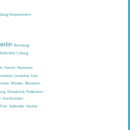
nburg-Vorpommern
erlin
Bernburg
Zellerfeld
Coburg
n
ln
Hamm
Hannover
nzelsau
Landshut
Leer
irchen
Minden
Monheim
urg
Osnabrück
Paderborn
k
Saarbrücken
Trier
Vallendar
Vechta