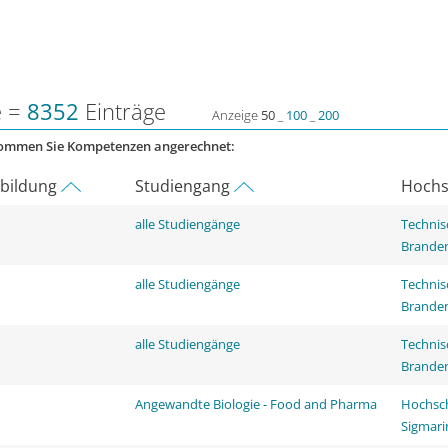
e =
8352
Einträge
Anzeige
50
_
100
_
200
kommen Sie Kompetenzen angerechnet:
rbildung
Studiengang
Hochs
alle Studiengänge
Technis
Brande
alle Studiengänge
Technis
Brande
alle Studiengänge
Technis
Brande
Angewandte Biologie - Food and Pharma
Hochsch
Sigmar