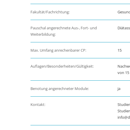
Fakultät/Fachrichtung:
Gesund
Pauschal angerechnete Aus-, Fort- und
Diätass
Weiterbildung:
Max. Umfang anrechenbarer CP:
15
Auflagen/Besonderheiten/Gültigkeit:
Nachwe
von 15 
Benotung angerechneter Module:
ja
Kontakt:
Studien
Studie
info@d